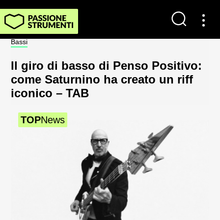
Contatti
Bassi
Not
Impostazioni dei cookie
Il giro di basso di Penso Positivo:
Sp
Chi Siamo
come Saturnino ha creato un riff
al
iconico – TAB
2
Newsletter
TOP
News