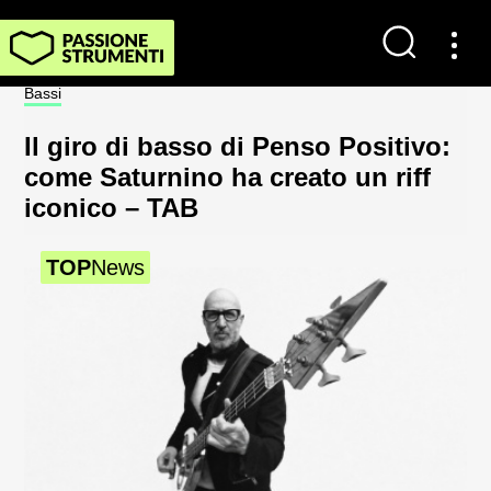
Bassi
Not
Il giro di basso di Penso Positivo:
Sp
come Saturnino ha creato un riff
al
iconico – TAB
2
TOP
News