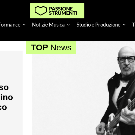
rformance
Notizie Musica
Studio e Produzione
T
TOP
News
nso
nino
co