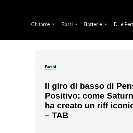
Chitarre
Bassi
Batterie
DJ e Pe
Bassi
Il giro di basso di Pe
Positivo: come Satur
ha creato un riff iconi
– TAB