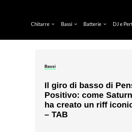
Chitarre
Bassi
Batterie
DJ e Pe
Bassi
Il giro di basso di Pe
Positivo: come Satur
ha creato un riff iconi
– TAB