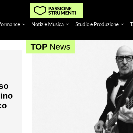
rformance
Notizie Musica
Studio e Produzione
T
TOP
News
nso
nino
co