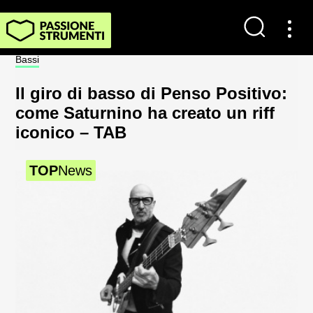
Contatti
Bassi
Not
Impostazioni dei cookie
Il giro di basso di Penso Positivo:
Sp
Chi Siamo
come Saturnino ha creato un riff
al
iconico – TAB
2
Newsletter
TOP
News