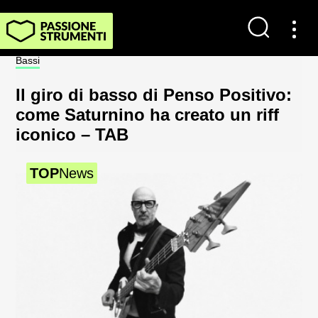
Contatti
Bassi
Not
Impostazioni dei cookie
Il giro di basso di Penso Positivo:
Sp
Chi Siamo
come Saturnino ha creato un riff
al
iconico – TAB
2
Newsletter
TOP
News