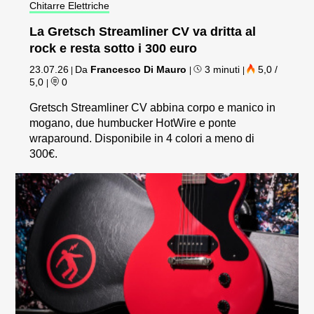
Chitarre Elettriche
La Gretsch Streamliner CV va dritta al
rock e resta sotto i 300 euro
23.07.26
Da
Francesco Di Mauro
3 minuti
5,0 /
|
|
|
5,0
0
|
Gretsch Streamliner CV abbina corpo e manico in
mogano, due humbucker HotWire e ponte
wraparound. Disponibile in 4 colori a meno di
300€.