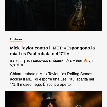
Chitarre
Mick Taylor contro il MET: «Espongono la
mia Les Paul rubata nel ’71!»
03.08.25
Da
Francesco Di Mauro
4 minuti
5,0 /
|
|
|
5,0
0
|
Chitarra rubata a Mick Taylor: l'ex Rolling Stones
accusa il MET di esporre una Les Paul sparita nel
’71. Il museo nega. È scontro aperto.