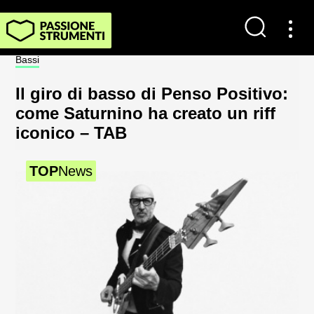
Contatti
Bassi
Not
Impostazioni dei cookie
Il giro di basso di Penso Positivo:
Sp
Chi Siamo
come Saturnino ha creato un riff
al
iconico – TAB
2
Newsletter
TOP
News