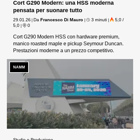
Cort G290 Modern: una HSS moderna
pensata per suonare tutto
29.01.26
Da
Francesco Di Mauro
3 minuti
5,0 /
|
|
|
5,0
0
|
Cort G290 Modern HSS con hardware premium,
manico roasted maple e pickup Seymour Duncan.
Prestazioni moderne a un prezzo competitivo.
NAMM
Studio e Produzione