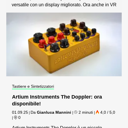
versatile con un display migliorato. Ora anche in VR
Tastiere e Sintetizzatori
Artium Instruments The Doppler: ora
disponibile!
01.09.25
Da
Gianluca Mannini
2 minuti
4,0 / 5,0
|
|
|
0
|
Artium Instruments The Doppler è un piccolo