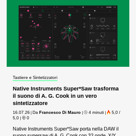
Tastiere e Sintetizzatori
Native Instruments Super*Saw trasforma
il suono di A. G. Cook in un vero
sintetizzatore
16.07.26
Da
Francesco Di Mauro
4 minuti
5,0 /
|
|
|
5,0
0
|
Native Instruments Super*Saw porta nella DAW il
suono supersaw di A. G. Cook con 32 onde, X/Y