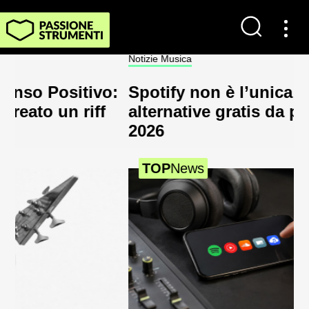
Notizie Musica
Bass
:
Spotify non è l’unica scelta: 5
H
alternative gratis da provare nel
il
2026
2
TOP
News