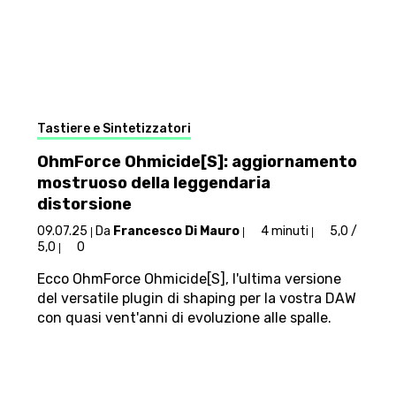
Tastiere e Sintetizzatori
OhmForce Ohmicide[S]: aggiornamento
mostruoso della leggendaria
distorsione
09.07.25
Da
Francesco Di Mauro
4 minuti
5,0 /
|
|
|
5,0
0
|
Ecco OhmForce Ohmicide[S], l'ultima versione
del versatile plugin di shaping per la vostra DAW
con quasi vent'anni di evoluzione alle spalle.