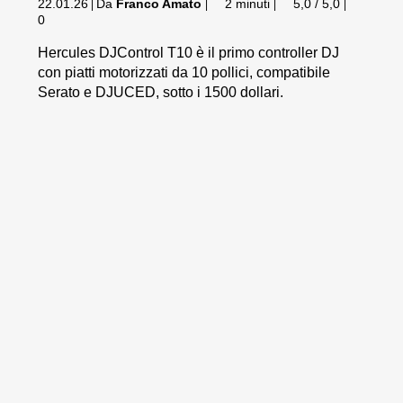
22.01.26
Da
Franco Amato
2 minuti
5,0 / 5,0
|
|
|
|
0
Hercules DJControl T10 è il primo controller DJ
con piatti motorizzati da 10 pollici, compatibile
Serato e DJUCED, sotto i 1500 dollari.