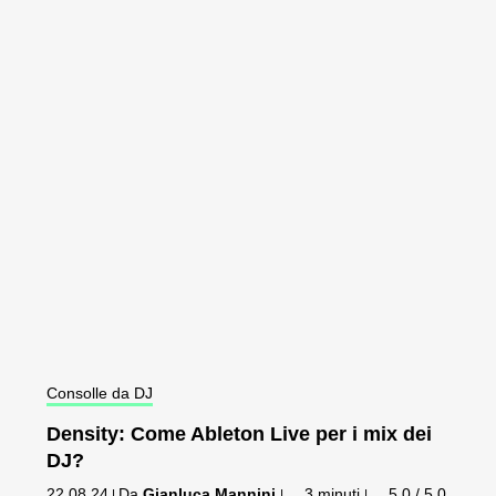
Consolle da DJ
Density: Come Ableton Live per i mix dei
DJ?
22.08.24
Da
Gianluca Mannini
3 minuti
5,0 / 5,0
|
|
|