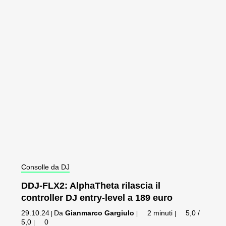
Consolle da DJ
DDJ-FLX2: AlphaTheta rilascia il
controller DJ entry-level a 189 euro
29.10.24
Da
Gianmarco Gargiulo
2 minuti
5,0 /
|
|
|
5,0
0
|