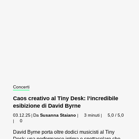
Concerti
Caos creativo al Tiny Desk: l’incredibile
esibizione di David Byrne
03.12.25
Da
Susanna Staiano
3 minuti
5,0 / 5,0
|
|
|
0
|
David Byrne porta oltre dodici musicisti al Tiny
Desk: una performance intima e spettacolare che