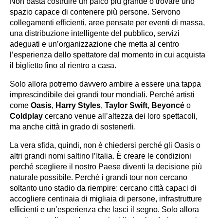
Non basta costruire un palco più grande o trovare uno
spazio capace di contenere più persone. Servono
collegamenti efficienti, aree pensate per eventi di massa,
una distribuzione intelligente del pubblico, servizi
adeguati e un’organizzazione che metta al centro
l’esperienza dello spettatore dal momento in cui acquista
il biglietto fino al rientro a casa.
Solo allora potremo davvero ambire a essere una tappa
imprescindibile dei grandi tour mondiali. Perché artisti
come
Oasis
,
Harry Styles
,
Taylor Swift
,
Beyoncé
o
Coldplay
cercano venue all’altezza dei loro spettacoli,
ma anche città in grado di sostenerli.
La vera sfida, quindi, non è chiedersi perché gli Oasis o
altri grandi nomi saltino l’Italia. È creare le condizioni
perché scegliere il nostro Paese diventi la decisione più
naturale possibile. Perché i grandi tour non cercano
soltanto uno stadio da riempire: cercano città capaci di
accogliere centinaia di migliaia di persone, infrastrutture
efficienti e un’esperienza che lasci il segno. Solo allora