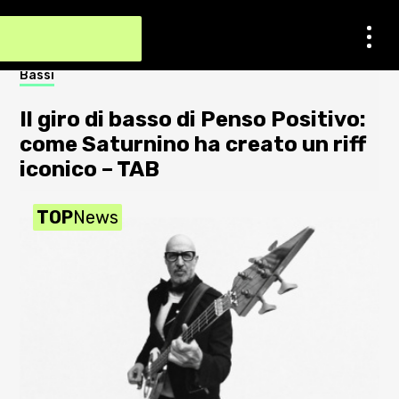
Contatti
Bassi
Not
Impostazioni dei cookie
Il giro di basso di Penso Positivo:
S
Chi Siamo
come Saturnino ha creato un riff
a
iconico – TAB
2
Newsletter
TOP
News