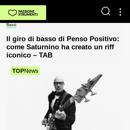
Contatti
Bassi
Not
Impostazioni dei cookie
Il giro di basso di Penso Positivo:
Sp
Chi Siamo
come Saturnino ha creato un riff
al
iconico – TAB
2
Newsletter
TOP
News