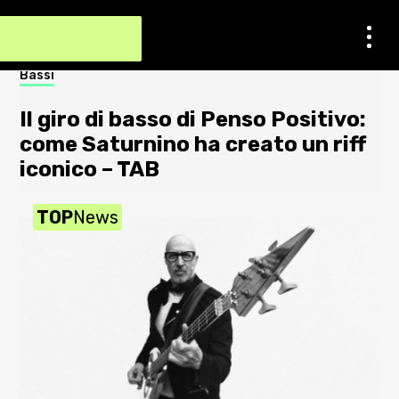
Contatti
Bassi
Not
Impostazioni dei cookie
Il giro di basso di Penso Positivo:
S
Chi Siamo
come Saturnino ha creato un riff
a
iconico – TAB
2
Newsletter
TOP
News