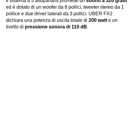
Il sistema a 5 altoparlanti promette un
suono a 320 gradi
ed è dotato di un woofer da 8 pollici, tweeter stereo da 1
pollice e due driver laterali da 3 pollici. UBER FX2
dichiara una potenza di uscita totale di
200 watt
e un
livello di
pressione sonora di 110 dB
.