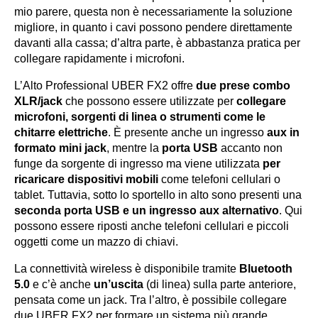
mio parere, questa non è necessariamente la soluzione
migliore, in quanto i cavi possono pendere direttamente
davanti alla cassa; d’altra parte, è abbastanza pratica per
collegare rapidamente i microfoni.
L’Alto Professional UBER FX2 offre
due prese combo
XLR/jack
che possono essere utilizzate per
collegare
microfoni, sorgenti di linea o strumenti come le
chitarre elettriche
. È presente anche un ingresso
aux in
formato mini jack
, mentre la
porta USB
accanto non
funge da sorgente di ingresso ma viene utilizzata
per
ricaricare dispositivi mobili
come telefoni cellulari o
tablet. Tuttavia, sotto lo sportello in alto sono presenti una
seconda porta USB e un ingresso aux alternativo
. Qui
possono essere riposti anche telefoni cellulari e piccoli
oggetti come un mazzo di chiavi.
La connettività wireless è disponibile tramite
Bluetooth
5.0
e c’è anche
un’uscita
(di linea) sulla parte anteriore,
pensata come un jack. Tra l’altro, è possibile collegare
due UBER FX2 per formare un sistema più grande