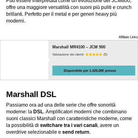
Può essere interpretata come un’evoluzione del JCM800,
offre una maggiore versatilità con suoni più puliti e crunch
brillanti. Perfetto per il metal e per generi heavy più
moderni.
Affiliate Links
Marshall MR4100 – JCM 900
Valutazione dei clienti:
(5)
Disponibile per 1.425,00€ presso
Marshall DSL
Passiamo ora ad una delle serie che offre sonorità
moderne: la
DSL
. Amplificatori moderni che combinano
suoni classici Marshall con caratteristiche moderne, come
la possibilità di
switchare tra i vari canali
, avere un
overdrive selezionabile e
send return
.