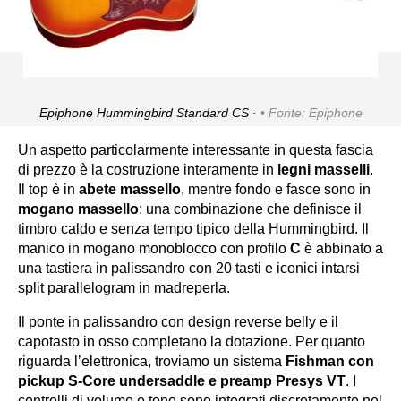
Epiphone Hummingbird Standard CS ·
Fonte: Epiphone
Un aspetto particolarmente interessante in questa fascia
di prezzo è la costruzione interamente in
legni masselli
.
Il top è in
abete massello
, mentre fondo e fasce sono in
mogano massello
: una combinazione che definisce il
timbro caldo e senza tempo tipico della Hummingbird. Il
manico in mogano monoblocco con profilo
C
è abbinato a
una tastiera in palissandro con 20 tasti e iconici intarsi
split parallelogram in madreperla.
Il ponte in palissandro con design reverse belly e il
capotasto in osso completano la dotazione. Per quanto
riguarda l’elettronica, troviamo un sistema
Fishman con
pickup S-Core undersaddle e preamp Presys VT
. I
controlli di volume e tono sono integrati discretamente nel