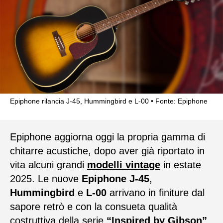
Epiphone rilancia J-45, Hummingbird e L-00
Fonte: Epiphone
Epiphone aggiorna oggi la propria gamma di
chitarre acustiche, dopo aver già riportato in
vita alcuni grandi
modelli vintage
in estate
2025. Le nuove
Epiphone J-45
,
Hummingbird
e
L-00
arrivano in finiture dal
sapore retrò e con la consueta qualità
costruttiva della serie
“Inspired by Gibson”
.