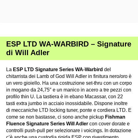
ESP LTD WA-WARBIRD – Signature
di Will Adler
La
ESP LTD Signature Series WA-Warbird
del
chitarrista dei Lamb of God Will Adler in finitura nero/oro è
un vero gioiello. Ha una costruzione set-thru con un corpo
in mogano da 24,75″ e un manico in acero a tre pezzi con
profilo thin U. La tastiera è in ebano Macassar, con 22
tasti extra jumbo in acciaio inossidabile. Dispone inoltre
di meccaniche LTD locking tuner, ponte e cordiera LTD. E
come se non bastasse, ci sono anche pickup
Fishman
Fluence Signature Series Will Adler
con cover dorate e
controlli push-pull per selezionare i voicings. In dotazione
c’è anche una custodia rigida ESP con rivestimento