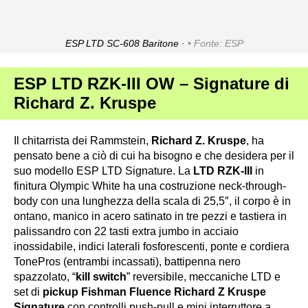
ESP LTD SC-608 Baritone ·
Fonte: ESP
ESP LTD RZK-III OW – Signature di
Richard Z. Kruspe
Il chitarrista dei Rammstein,
Richard Z. Kruspe
, ha
pensato bene a ciò di cui ha bisogno e che desidera per il
suo modello ESP LTD Signature. La
LTD RZK-III
in
finitura Olympic White ha una costruzione neck-through-
body con una lunghezza della scala di 25,5″, il corpo è in
ontano, manico in acero satinato in tre pezzi e tastiera in
palissandro con 22 tasti extra jumbo in acciaio
inossidabile, indici laterali fosforescenti, ponte e cordiera
TonePros (entrambi incassati), battipenna nero
spazzolato, “
kill switch
” reversibile, meccaniche LTD e
set di
pickup Fishman Fluence Richard Z Kruspe
Signature
con controlli push-pull e mini interruttore a