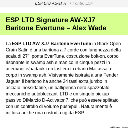
ESP LTD AS-1FR ·
Fonte: ESP
ESP LTD Signature AW-XJ7
Baritone Evertune – Alex Wade
La
ESP LTD AW-XJ7 Baritone EverTune
in Black Open
Grain Satin è una baritona a 7 corde con lunghezza della
scala di 27″, ponte EverTune, costruzione bolt-on, corpo
risonante in swamp ash e manico in cinque pezzi in
acero/noce/padauk con tastiera in ebano Macassar e
corpo in swamp ash. Visivamente ispirata a una Fender
Jaguar. Il baritono ha anche 24 tasti extra jumbo in
acciaio inossidabile, un battipenna nero spazzolato,
meccaniche autobloccanti LTD e un singolo pickup
passivo DiMarzio D-Activator 7, che può essere splittato
con un controllo di volume push/pull. Naturalmente è
inclusa anche una custodia rigida ESP.
Affiliate Links