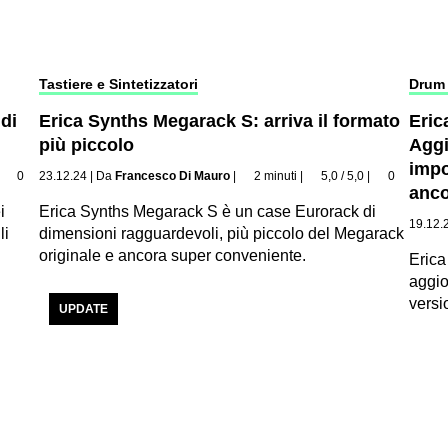
Tastiere e Sintetizzatori
Drum
di
Erica Synths Megarack S: arriva il formato
Eri
più piccolo
Aggi
impo
|
0
23.12.24
|
Da
Francesco Di Mauro
|
2 minuti
|
5,0 / 5,0
|
0
anc
i
Erica Synths Megarack S è un case Eurorack di
19.12.
li
dimensioni ragguardevoli, più piccolo del Megarack
originale e ancora super conveniente.
Eric
aggio
versi
UPDATE