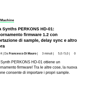
 Machine
ca Synths PERKONS HD-01:
ornamento firmware 1.2 con
rtazione di sample, delay sync e altro
ora
24
|
Da
Francesco Di Mauro
|
3 minuti
|
5,0 / 5,0
|
0
a Synth PERKONS HD-01 ottiene un
rnamento firmware! Tra le altre cose, la nuova
one consente di importare i propri sample.