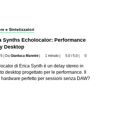
re e Sintetizzatori
a Synths Echolocator: Performance
y Desktop
25
|
Da
Gianluca Mannini
|
1 minuto
|
5,0 / 5,0
|
0
ocator di Erica Synth è un delay stereo in
to desktop progettato per le performance. Il
 hardware perfetto per sessioni senza DAW?