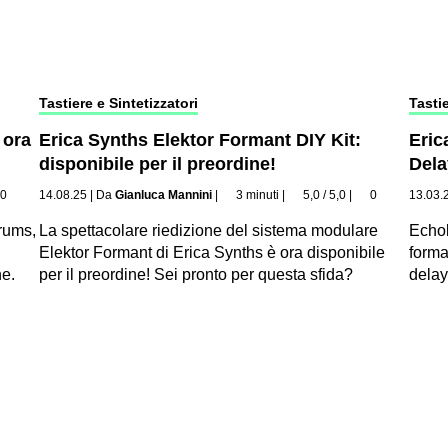
Tastiere e Sintetizzatori
Tastie
 ora
Erica Synths Elektor Formant DIY Kit:
Eric
disponibile per il preordine!
Dela
0
14.08.25
|
Da
Gianluca Mannini
|
3 minuti
|
5,0 / 5,0
|
0
13.03.
rums,
La spettacolare riedizione del sistema modulare
Echol
Elektor Formant di Erica Synths è ora disponibile
forma
ne.
per il preordine! Sei pronto per questa sfida?
delay