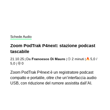
Schede Audio
Zoom PodTrak P4next: stazione podcast
tascabile
21.10.25
Da
Francesco Di Mauro
2 minuti
5,0 /
|
|
|
5,0
0
|
Zoom PodTrak P4next è un registratore podcast
compatto e portatile, oltre che un’interfaccia audio
USB, con riduzione del rumore assistita dall’AI.