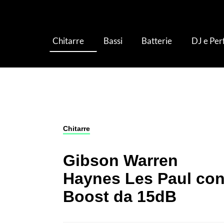
Chitarre
Bassi
Batterie
DJ e Pe
Chitarre
›
Chitarre Elettriche
›
Gibson Warren 
Chitarre
Gibson Warren
Haynes Les Paul co
Boost da 15dB