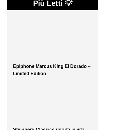
Più Letti 💡
Epiphone Marcus King El Dorado –
Limited Edition
Steinberg Classics riporta in vita