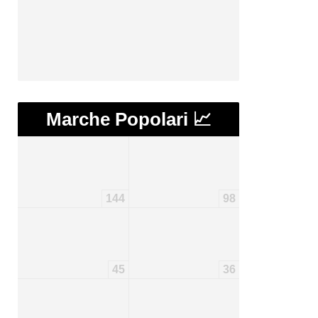
Marche Popolari 📈
144
98
45
36