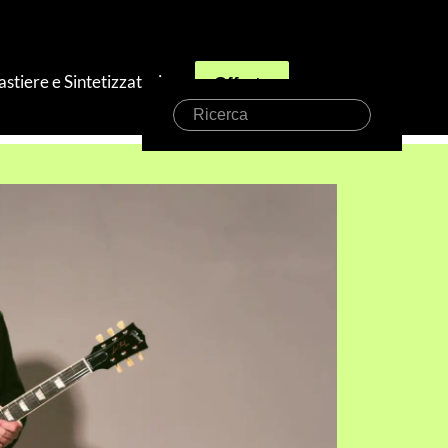
astiere e Sintetizzatori
Offerte
Ricerca