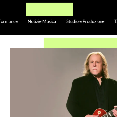
rformance
Notizie Musica
Studio e Produzione
T
Haynes Les Paul con Boost da 15dB
n