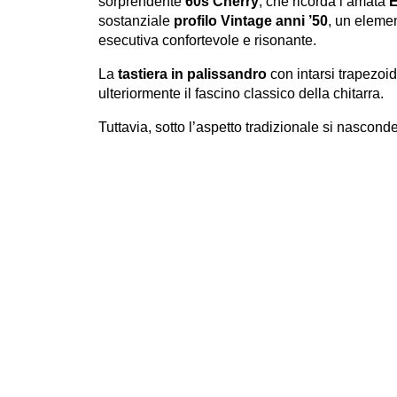
sorprendente
60s Cherry
, che ricorda l’amata
E
sostanziale
profilo
Vintage anni ’50
, un eleme
esecutiva confortevole e risonante.
La
tastiera in palissandro
con intarsi trapezoida
ulteriormente il fascino classico della chitarra.
Tuttavia, sotto l’aspetto tradizionale si nascon