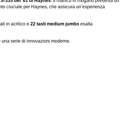
S-335 del ’61 di Haynes
. Il manico in mogano presenta un
nto cruciale per Haynes, che assicura un’esperienza
li in acrilico e
22 tasti medium jumbo
esalta
de una serie di innovazioni moderne.