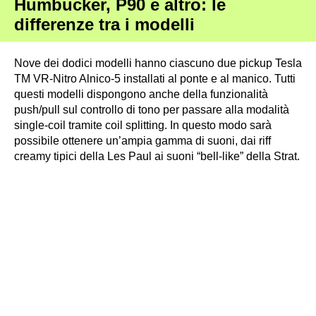
Humbucker, P90 e altro: le
differenze tra i modelli
Nove dei dodici modelli hanno ciascuno due pickup Tesla
TM VR-Nitro Alnico-5 installati al ponte e al manico. Tutti
questi modelli dispongono anche della funzionalità
push/pull sul controllo di tono per passare alla modalità
single-coil tramite coil splitting. In questo modo sarà
possibile ottenere un’ampia gamma di suoni, dai riff
creamy tipici della Les Paul ai suoni “bell-like” della Strat.
Harley Benton SC-Custom III Floyd ·
Fonte: Harley Benton