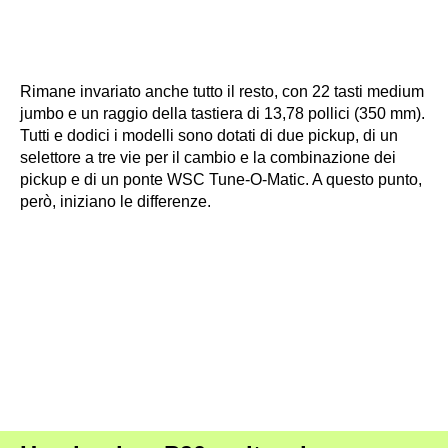
Harley Benton SC Custom III Vintage Black ·
Fonte: Harley Benton
Rimane invariato anche tutto il resto, con 22 tasti medium
jumbo e un raggio della tastiera di 13,78 pollici (350 mm).
Tutti e dodici i modelli sono dotati di due pickup, di un
selettore a tre vie per il cambio e la combinazione dei
pickup e di un ponte WSC Tune-O-Matic. A questo punto,
però, iniziano le differenze.
SC-Custom III Purple Burst ·
Fonte: Harley Benton