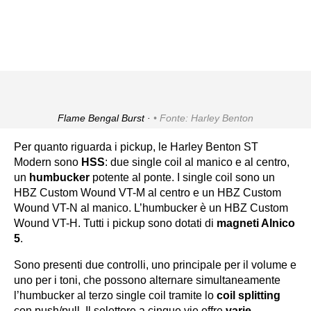
Flame Bengal Burst ·
Fonte: Harley Benton
Per quanto riguarda i pickup, le Harley Benton ST
Modern sono
HSS
: due single coil al manico e al centro,
un
humbucker
potente al ponte. I single coil sono un
HBZ Custom Wound VT-M al centro e un HBZ Custom
Wound VT-N al manico. L’humbucker è un HBZ Custom
Wound VT-H. Tutti i pickup sono dotati di
magneti Alnico
5
.
Sono presenti due controlli, uno principale per il volume e
uno per i toni, che possono alternare simultaneamente
l’humbucker al terzo single coil tramite lo
coil splitting
con push/pull. Il selettore a cinque vie offre
varie