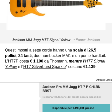
Jackson MM Jugg HT7 Signal Yellow ·
Fonte: Jackson
Questi mostri a sette corde hanno una
scala di 26,5
pollici
,
24 tast
i, due humbucker MM1 e un ponte hardtail.
L’HT7P costa
€ 1.190
da Thomann
, mentre l’
HT7 Signal
Yellow
e l’
HT7 Silverburst Sparkle
* costano
€1.139
.
Affiliate Links
Jackson Pro MM Jugg HT 7 P CHLRN
BRST
Nessuna valutazione del cliente ancora disponibile
Disponibile per 1.190,00€ presso