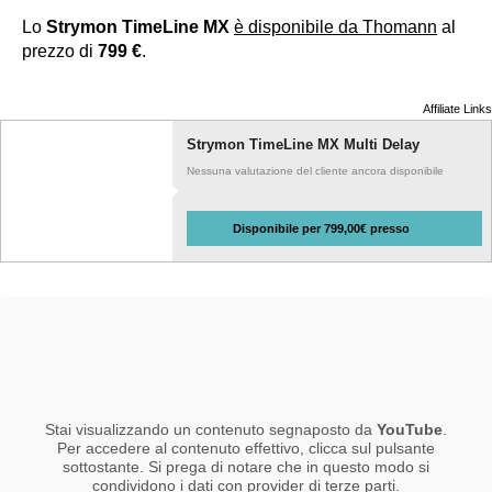
Lo
Strymon TimeLine MX
è disponibile da Thomann
al
prezzo di
799 €
.
Affiliate Links
Strymon TimeLine MX Multi Delay
Nessuna valutazione del cliente ancora disponibile
Disponibile per 799,00€ presso
Stai visualizzando un contenuto segnaposto da
YouTube
.
Per accedere al contenuto effettivo, clicca sul pulsante
sottostante. Si prega di notare che in questo modo si
condividono i dati con provider di terze parti.