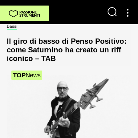
Bassi
Not
Il giro di basso di Penso Positivo:
Sp
come Saturnino ha creato un riff
al
iconico – TAB
2
TOP
News