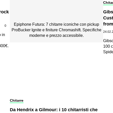
Chitar
 rock
Gibs
Cust
from
Epiphone Futura: 7 chitarre iconiche con pickup
|
0
ProBucker Ignite e finiture Chromashift. Specifiche
24.02.
 in
moderne e prezzo accessibile.
Gibs
300€.
100 c
Spide
Chitarre
Da Hendrix a Gilmour: i 10 chitarristi che