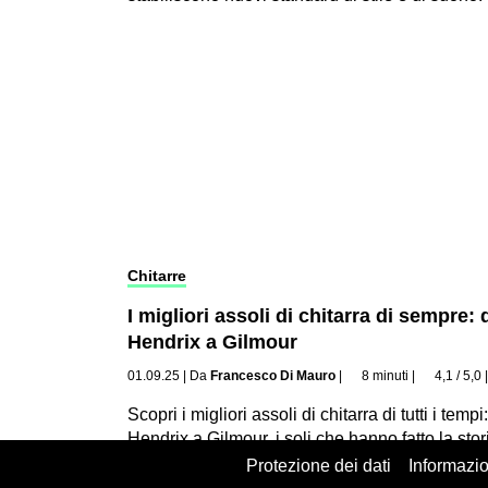
Chitarre
I migliori assoli di chitarra di sempre: 
Hendrix a Gilmour
01.09.25
|
Da
Francesco Di Mauro
|
8 minuti
|
4,1 / 5,0
Scopri i migliori assoli di chitarra di tutti i tempi
Hendrix a Gilmour, i soli che hanno fatto la stor
rock e ispirato generazioni.
Protezione dei dati
Informazio