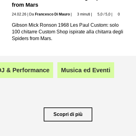
from Mars
24.02.26
|
Da
Francesco Di Mauro
|
3 minuti
|
5,0 / 5,0
|
0
Gibson Mick Ronson 1968 Les Paul Custom: solo
100 chitarre Custom Shop ispirate alla chitarra degli
Spiders from Mars.
DJ & Performance
Musica ed Eventi
Scopri di più