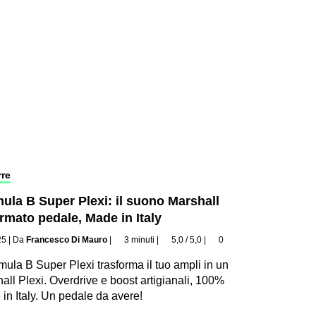
rre
ula B Super Plexi: il suono Marshall
ormato pedale, Made in Italy
25
|
Da
Francesco Di Mauro
|
3 minuti
|
5,0 / 5,0
|
0
rmula B Super Plexi trasforma il tuo ampli in un
all Plexi. Overdrive e boost artigianali, 100%
in Italy. Un pedale da avere!