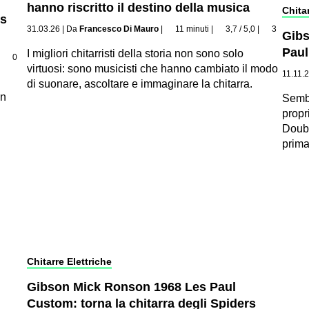
hanno riscritto il destino della musica
Chitar
es
31.03.26
|
Da
Francesco Di Mauro
|
11 minuti
|
3,7 / 5,0
|
3
Gibs
Paul
I migliori chitarristi della storia non sono solo
|
0
virtuosi: sono musicisti che hanno cambiato il modo
11.11.
di suonare, ascoltare e immaginare la chitarra.
in
Sembr
propr
Doubl
prima
Chitarre Elettriche
Gibson Mick Ronson 1968 Les Paul
Custom: torna la chitarra degli Spiders