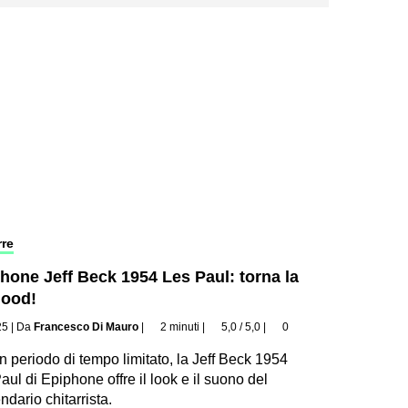
rre
hone Jeff Beck 1954 Les Paul: torna la
lood!
25
|
Da
Francesco Di Mauro
|
2 minuti
|
5,0 / 5,0
|
0
n periodo di tempo limitato, la Jeff Beck 1954
aul di Epiphone offre il look e il suono del
ndario chitarrista.