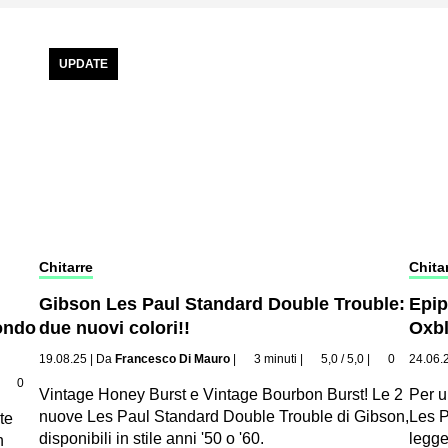
UPDATE
Chitarre
Chita
Gibson Les Paul Standard Double Trouble:
Epip
mondo
due nuovi colori!!
Oxb
19.08.25
|
Da
Francesco Di Mauro
|
3 minuti
|
5,0 / 5,0
|
0
24.06.
|
0
Vintage Honey Burst e Vintage Bourbon Burst! Le 2
Per u
nuove Les Paul Standard Double Trouble di Gibson,
Les P
te
disponibili in stile anni '50 o '60.
legge
n