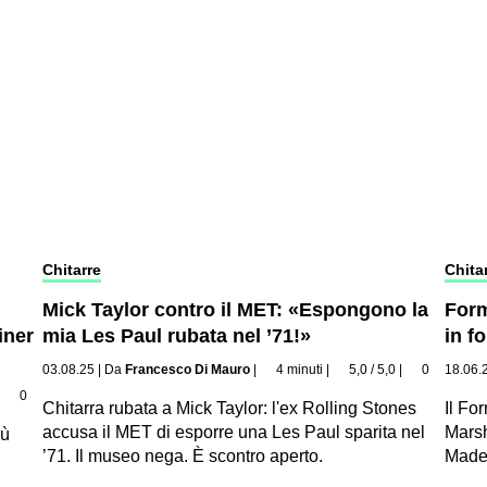
Chitarre
Chita
Mick Taylor contro il MET: «Espongono la
Form
iner
mia Les Paul rubata nel ’71!»
in f
03.08.25
|
Da
Francesco Di Mauro
|
4 minuti
|
5,0 / 5,0
|
0
18.06.
|
0
Chitarra rubata a Mick Taylor: l'ex Rolling Stones
Il Fo
accusa il MET di esporre una Les Paul sparita nel
Marsh
iù
’71. Il museo nega. È scontro aperto.
Made 