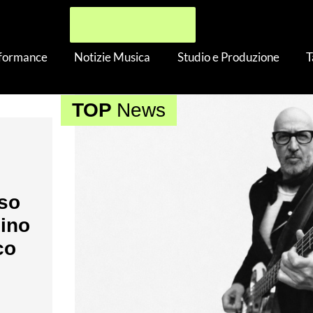
rformance
Notizie Musica
Studio e Produzione
T
TOP
News
nso
nino
co