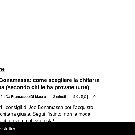
rre
Bonamassa: come scegliere la chitarra
ta (secondo chi le ha provate tutte)
25
|
Da
Francesco Di Mauro
|
3 minuti
|
5,0 / 5,0
|
0
i i consigli di Joe Bonamassa per l’acquisto
 chitarra giusta. Segui l’istinto, non la moda.
a di un vero collezionista!
sletter