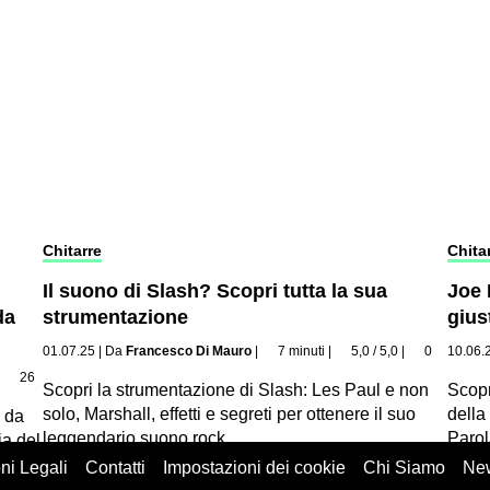
Chitarre
Chita
Il suono di Slash? Scopri tutta la sua
Joe 
da
strumentazione
gius
01.07.25
|
Da
Francesco Di Mauro
|
7 minuti
|
5,0 / 5,0
|
0
10.06.
|
26
Scopri la strumentazione di Slash: Les Paul e non
Scopr
solo, Marshall, effetti e segreti per ottenere il suo
della
: da
leggendario suono rock.
Parol
ia del
ni Legali
Contatti
Impostazioni dei cookie
Chi Siamo
New