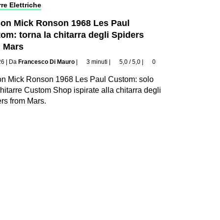
re Elettriche
on Mick Ronson 1968 Les Paul
om: torna la chitarra degli Spiders
 Mars
26
|
Da
Francesco Di Mauro
|
3 minuti
|
5,0 / 5,0
|
0
on Mick Ronson 1968 Les Paul Custom: solo
hitarre Custom Shop ispirate alla chitarra degli
rs from Mars.