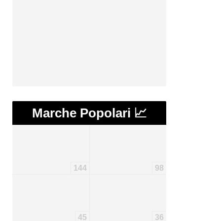
Marche Popolari 📈
144
98
45
36