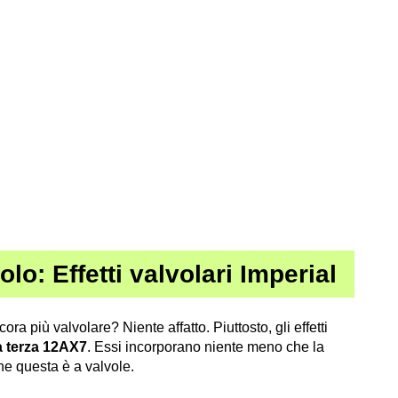
lo: Effetti valvolari Imperial
ra più valvolare? Niente affatto. Piuttosto, gli effetti
la terza 12AX7
. Essi incorporano niente meno che la
che questa è a valvole.