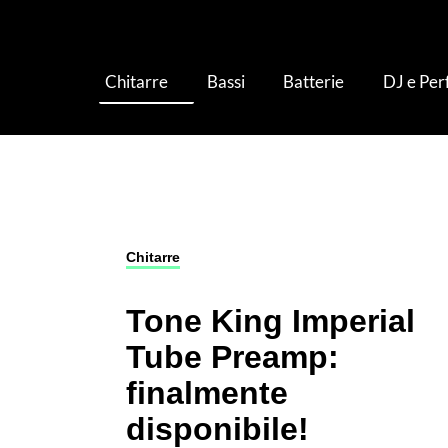
Chitarre
Bassi
Batterie
DJ e Pe
Chitarre
›
Pedali ed Effetti per Chitarra
›
Tone 
Chitarre
Tone King Imperial
Tube Preamp:
finalmente
disponibile!