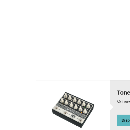
Tone
Valutaz
Disp