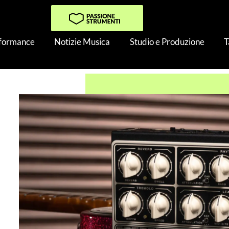
rformance
Notizie Musica
Studio e Produzione
T
King Imperial Tube Preamp: finalmente disponibile!