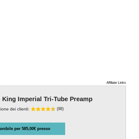
Affiliate Links
 King Imperial Tri-Tube Preamp
ione dei clienti:
(98)
onibile per 585,00€ presso