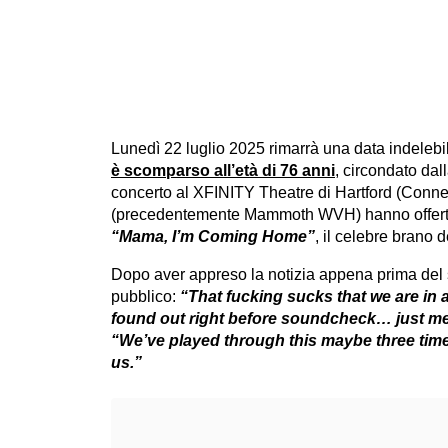
Lunedì 22 luglio 2025 rimarrà una data indelebi
è scomparso all’età di 76 anni
, circondato dal
concerto al XFINITY Theatre di Hartford (Conn
(precedentemente Mammoth WVH) hanno offerto 
“Mama, I’m Coming Home”
, il celebre brano 
Dopo aver appreso la notizia appena prima del 
pubblico:
“That fucking sucks that we are in
found out right before soundcheck… just me
“We’ve played through this maybe three time
us.”