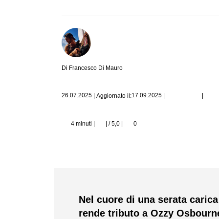
Di Francesco Di Mauro
|
26.07.2025
|
17.09.2025
|
Aggiornato il:
4 minuti |
| / 5,0
|
0
Nel cuore di una serata caric
rende tributo a Ozzy Osbourn