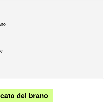
ano
le
icato del brano