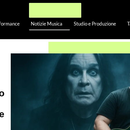
rformance
Notizie Musica
Studio e Produzione
T
: Wolfgang Van Halen e l’addio a Ozzy
no
e