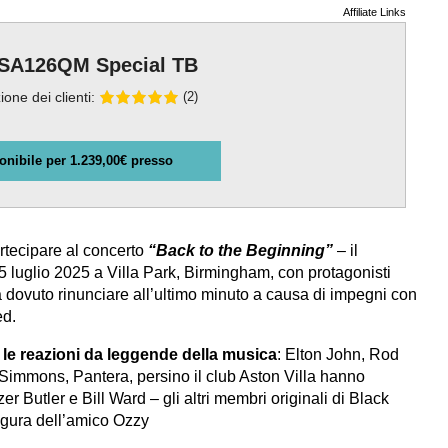
Affiliate Links
SA126QM Special TB
ione dei clienti:
(2)
onibile per 1.239,00€ presso
rtecipare al concerto
“Back to the Beginning”
– il
5 luglio 2025 a Villa Park, Birmingham, con protagonisti
a dovuto rinunciare all’ultimo minuto a causa di impegni con
ed.
e le reazioni da leggende della musica
: Elton John, Rod
Simmons, Pantera, persino il club Aston Villa hanno
 Butler e Bill Ward – gli altri membri originali di Black
 figura dell’amico Ozzy