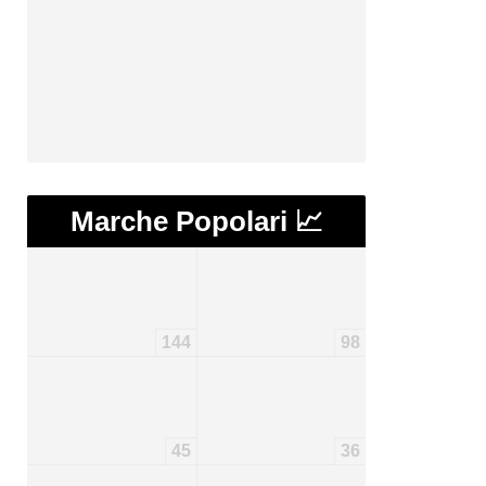
Marche Popolari 📈
144
98
45
36