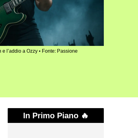
n e l’addio a Ozzy
Fonte: Passione
In Primo Piano 🔥