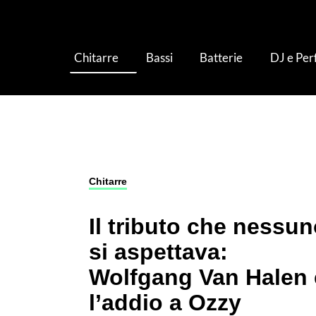
Chitarre
Bassi
Batterie
DJ e Pe
Chitarre
›
Il tributo che nessuno si aspettava
Chitarre
Il tributo che nessu
si aspettava:
Wolfgang Van Halen 
l’addio a Ozzy