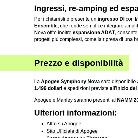
Ingressi, re-amping ed es
Per i chitarristi è presente un
ingresso DI
con
I
Ensemble
, che rende semplice integrare ampli
Nova offre inoltre
espansione ADAT
, consenten
progetti più complessi, come la ripresa di una b
Prezzo e disponibilità
La
Apogee Symphony Nova
sarà disponibile a
1.499 dollari
e spedizioni previste
all’inizio d
Apogee e Manley saranno presenti al
NAMM 2
Ulteriori informazioni:
Altro su Apogee
Sito Ufficiale di Apogee