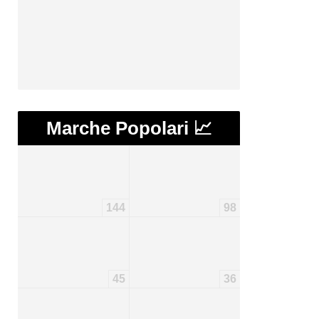
Marche Popolari 📈
144
98
45
36