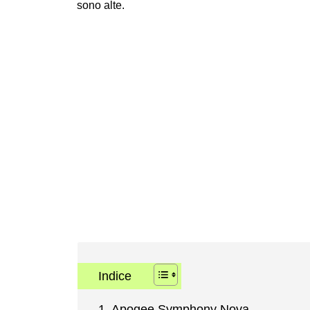
sono alte.
Indice
Apogee Symphony Nova