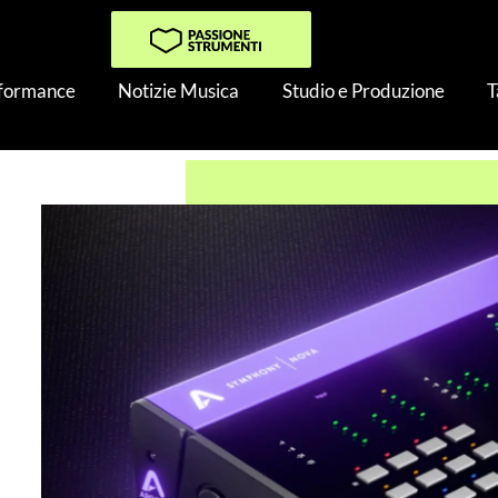
rformance
Notizie Musica
Studio e Produzione
T
 Symphony Nova porta il DSP Apogee in formato desktop