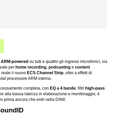
 ARM-powered
su tutti e quattro gli ingressi microfonici, sia
deale per
home recording
,
podcasting
e
content
o reale il nuovo
ECS Channel Strip
, oltre a effetti di
te dal processore ARM interno.
rocessamento completa, con
EQ a 4 bande
, filtri
high-pass
zie alla bassa latenza in elaborazione e monitoraggio, è
ivo prima ancora che entri nella DAW.
 SoundID