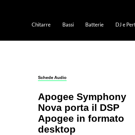
Chitarre
Bassi
Batterie
DJ e Pe
Studio e Produzione
›
Schede Audio
›
Apogee
Schede Audio
Apogee Symphony
Nova porta il DSP
Apogee in formato
desktop