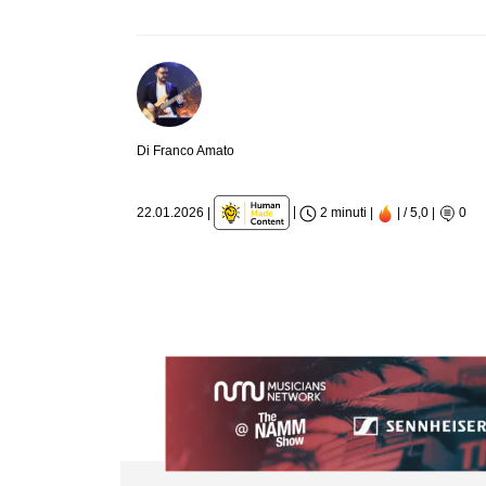
Di Franco Amato
|
22.01.2026
|
2 minuti |
| / 5,0
|
0