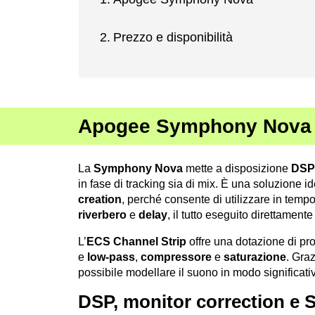
Prezzo e disponibilità
Apogee Symphony Nova
La
Symphony Nova
mette a disposizione
DSP
in fase di tracking sia di mix. È una soluzione i
creation
, perché consente di utilizzare in temp
riverbero
e
delay
, il tutto eseguito direttamen
L’
ECS Channel Strip
offre una dotazione di p
e
low-pass
,
compressore
e
saturazione
. Gra
possibile modellare il suono in modo significat
DSP, monitor correction e