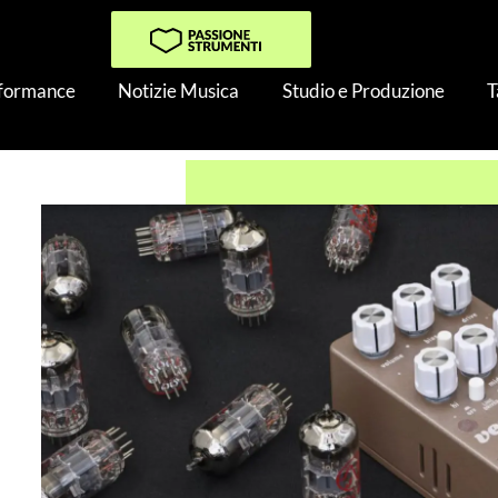
rformance
Notizie Musica
Studio e Produzione
T
 Tube Circuits Venus: Un Vero Pedale Overdrive Valvolare