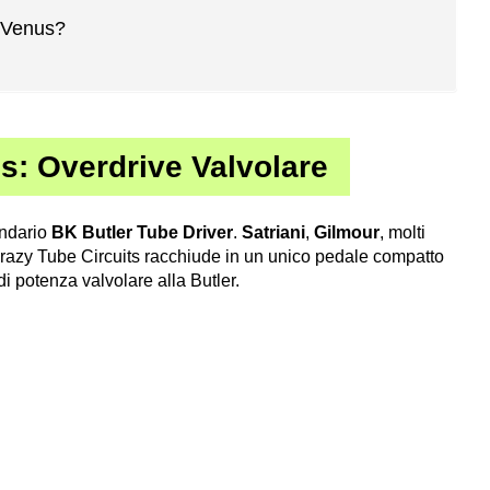
s Venus?
s: Overdrive Valvolare
endario
BK Butler Tube Driver
.
Satriani
,
Gilmour
, molti
 Crazy Tube Circuits racchiude in un unico pedale compatto
di potenza valvolare alla Butler.