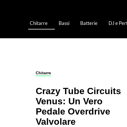
Chitarre
Bassi
Batterie
DJ e Pe
Chitarre
›
Pedali ed Effetti per Chitarra
›
Crazy
Chitarre
Crazy Tube Circuits
Venus: Un Vero
Pedale Overdrive
Valvolare