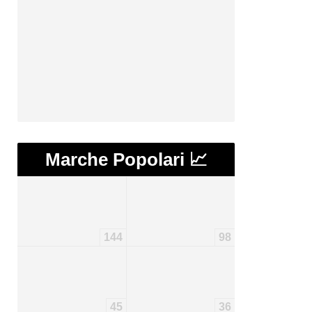
Marche Popolari 📈
144
98
45
36