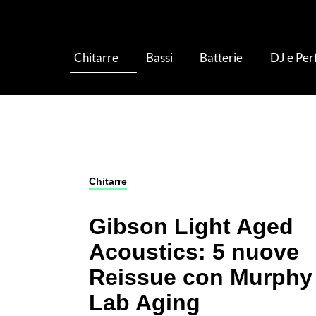
Chitarre
Bassi
Batterie
DJ e Pe
Chitarre
›
Chitarre Acustiche
›
Gibson Light A
Chitarre
Gibson Light Aged
Acoustics: 5 nuove
Reissue con Murphy
Lab Aging