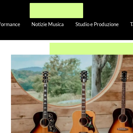
rformance
Notizie Musica
Studio e Produzione
T
ged Acoustics: 5 nuove Reissue con Murphy Lab Aging