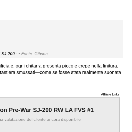
 SJ-200 ·
Fonte: Gibson
ciale, ogni chitarra presenta piccole crepe nella finitura,
la tastiera smussati—come se fosse stata realmente suonata
Affiliate Links
on Pre-War SJ-200 RW LA FVS #1
 valutazione del cliente ancora disponibile