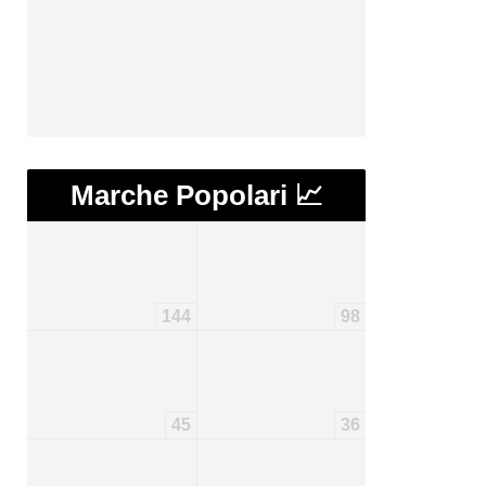
Marche Popolari 📈
144
98
45
36