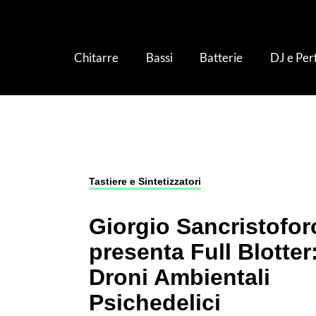
Chitarre
Bassi
Batterie
DJ e Pe
Tastiere e Sintetizzatori
›
Giorgio Sancristofor
Tastiere e Sintetizzatori
Giorgio Sancristofor
presenta Full Blotter
Droni Ambientali
Psichedelici