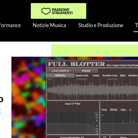
rformance
Notizie Musica
Studio e Produzione
T
o presenta Full Blotter: Droni Ambientali Psichedelici
o
: