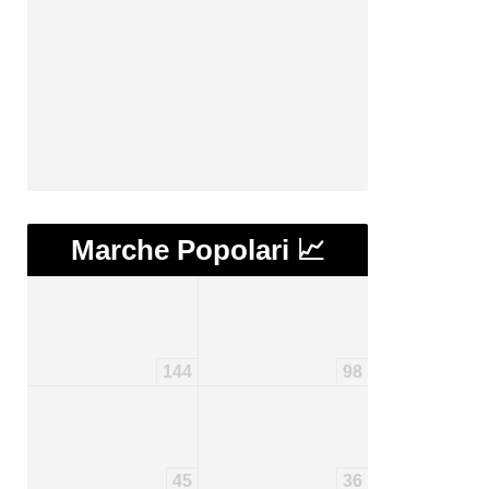
Marche Popolari 📈
144
98
45
36