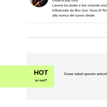
chitarra pop rock.
Lavora tra studio e live creando an
Influenzato da Bon Jovi, Guns N’ R
alla ricerca del suono ideale.
HOT
Come valuti questo artico
or not?