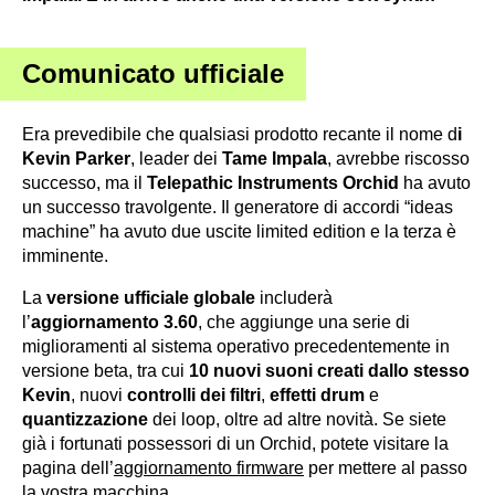
Comunicato ufficiale
Era prevedibile che qualsiasi prodotto recante il nome d
i
Kevin Parker
, leader dei
Tame Impala
, avrebbe riscosso
successo, ma il
Telepathic Instruments Orchid
ha avuto
un successo travolgente. Il generatore di accordi “ideas
machine” ha avuto due uscite limited edition e la terza è
imminente.
La
versione ufficiale globale
includerà
l’
aggiornamento 3.60
, che aggiunge una serie di
miglioramenti al sistema operativo precedentemente in
versione beta, tra cui
10 nuovi suoni creati dallo stesso
Kevin
, nuovi
controlli dei filtri
,
effetti
drum
e
quantizzazione
dei loop, oltre ad altre novità. Se siete
già i fortunati possessori di un Orchid, potete visitare la
pagina dell’
aggiornamento firmware
per mettere al passo
la vostra macchina.