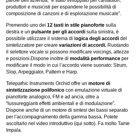
parole dell’azienda, “è stato sviluppato per cantautori,
produttori e musicisti per espandere le possibilità di
composizione di canzoni e di esplorazione musicale”.
Premendo uno dei
12 tasti in stile pianoforte
sulla
destra e un
pulsante per gli accordi
sulla sinistra, è
possibile utilizzare il sistema di l
ogica degli accordi
del
sintetizzatore per creare
variazioni di accordi.
Ruotando
il selettore vocale si possono modificare voicings, altezze
e posizioni.Dispone inoltre di
modalità performance
per
modificare il modo in cui l’accordo viene suonato: Strum,
Slop, Arpeggiator, Pattern e Harp.
Telepathic Instruments Orchid offre un
motore di
sintetizzazione polifonico
con emulazione virtuale di
pianoforte analogico, FM e ad ancia, oltre a
“lussureggianti effetti ambientali e di modulazione”.
Dispone anche di un motore di sintesi dei bassi separato
per l’accompagnamento della gamma bassa. Potete
ascoltarlo nel video introduttivo (qui sotto). Fa molto Tame
Impala.