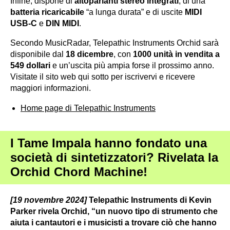
Infine, dispone di
altoparlanti stereo integrati
, di una
batteria ricaricabile
“a lunga durata” e di uscite
MIDI
USB-C
e
DIN MIDI
.
Secondo MusicRadar, Telepathic Instruments Orchid sarà
disponibile dal
18 dicembre
, con
1000 unità in vendita a
549 dollari
e un’uscita più ampia forse il prossimo anno.
Visitate il sito web qui sotto per iscrivervi e ricevere
maggiori informazioni.
Home page di Telepathic Instruments
I Tame Impala hanno fondato una
società di sintetizzatori? Rivelata la
Orchid Chord Machine!
[19 novembre 2024]
Telepathic Instruments di Kevin
Parker rivela Orchid, “un nuovo tipo di strumento che
aiuta i cantautori e i musicisti a trovare ciò che hanno