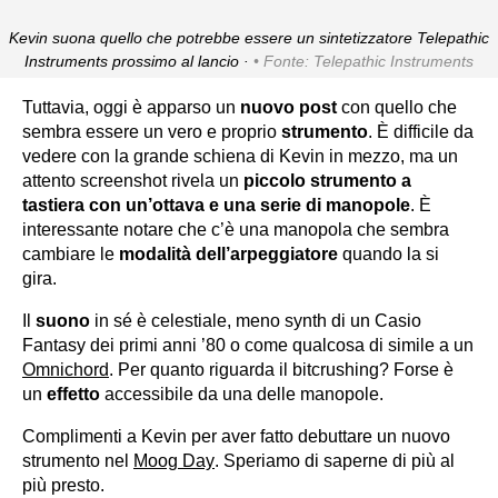
Kevin suona quello che potrebbe essere un sintetizzatore Telepathic
Instruments prossimo al lancio ·
Fonte: Telepathic Instruments
Tuttavia, oggi è apparso un
nuovo post
con quello che
sembra essere un vero e proprio
strumento
. È difficile da
vedere con la grande schiena di Kevin in mezzo, ma un
attento screenshot rivela un
piccolo strumento a
tastiera con un’ottava e una serie di manopole
. È
interessante notare che c’è una manopola che sembra
cambiare le
modalità dell’arpeggiatore
quando la si
gira.
Il
suono
in sé è celestiale, meno synth di un Casio
Fantasy dei primi anni ’80 o come qualcosa di simile a un
Omnichord
. Per quanto riguarda il bitcrushing? Forse è
un
effetto
accessibile da una delle manopole.
Complimenti a Kevin per aver fatto debuttare un nuovo
strumento nel
Moog Day
. Speriamo di saperne di più al
più presto.