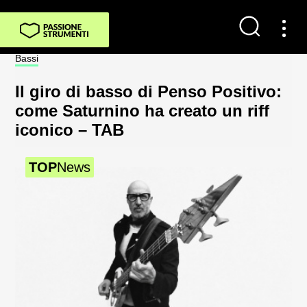
Bassi
Not
Il giro di basso di Penso Positivo:
Sp
come Saturnino ha creato un riff
al
iconico – TAB
2
TOP
News