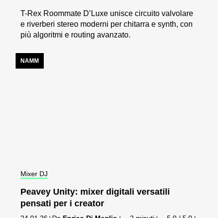
T-Rex Roommate D’Luxe unisce circuito valvolare
e riverberi stereo moderni per chitarra e synth, con
più algoritmi e routing avanzato.
NAMM
Mixer DJ
Peavey Unity: mixer digitali versatili
pensati per i creator
24.01.26
Da
Enrico Di Meglio
2 minuti
5,0 / 5,0