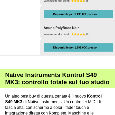
Valutazione dei clienti:
(8)
Disponibile per 1.499,00€ presso
Arturia PolyBrute Noir
Valutazione dei clienti:
(8)
Disponibile per 1.999,00€ presso
Native Instruments Kontrol S49
MK3: controllo totale sul tuo studio
Un altro best buy di questa tornata è il nuovo
Kontrol
S49 MK3
di Native Instruments. Un controller MIDI di
fascia alta, con schermo a colori, fader touch e
integrazione diretta con Komplete, Maschine e le