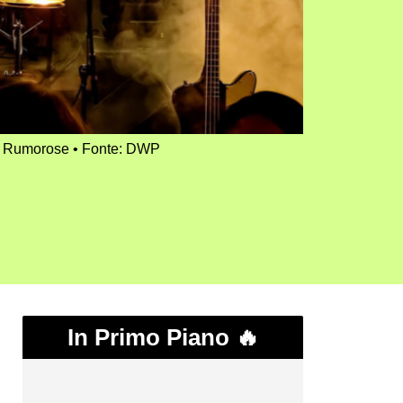
nd Rumorose
Fonte: DWP
In Primo Piano 🔥