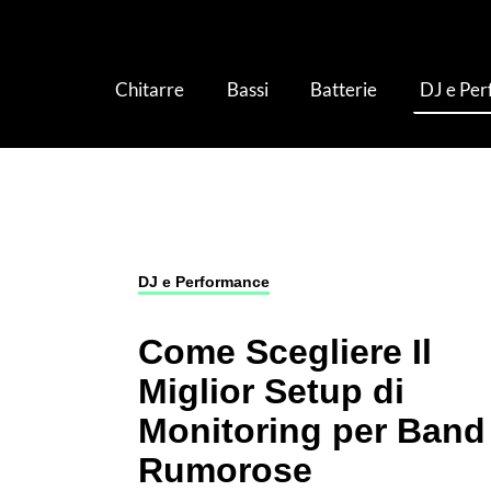
Chitarre
Bassi
Batterie
DJ e Pe
DJ e Performance
›
Impianti Audio
›
Come Sceg
DJ e Performance
Come Scegliere Il
Miglior Setup di
Monitoring per Band
Rumorose