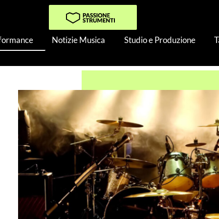
rformance
Notizie Musica
Studio e Produzione
T
liere Il Miglior Setup di Monitoring per Band Rumorose