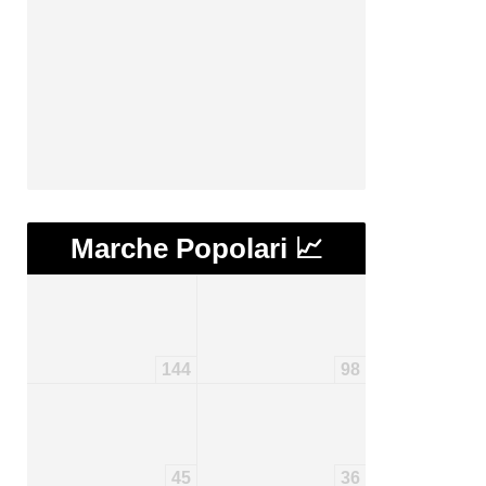
Marche Popolari 📈
144
98
45
36