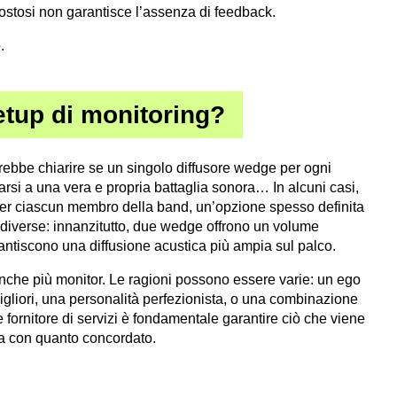
costosi non garantisce l’assenza di feedback.
.
etup di monitoring?
rebbe chiarire se un singolo diffusore wedge per ogni
arsi a una vera e propria battaglia sonora… In alcuni casi,
per ciascun membro della band, un’opzione spesso definita
o diverse: innanzitutto, due wedge offrono un volume
antiscono una diffusione acustica più ampia sul palco.
 anche più monitor. Le ragioni possono essere varie: un ego
igliori, una personalità perfezionista, o una combinazione
 fornitore di servizi è fondamentale garantire ciò che viene
nea con quanto concordato.