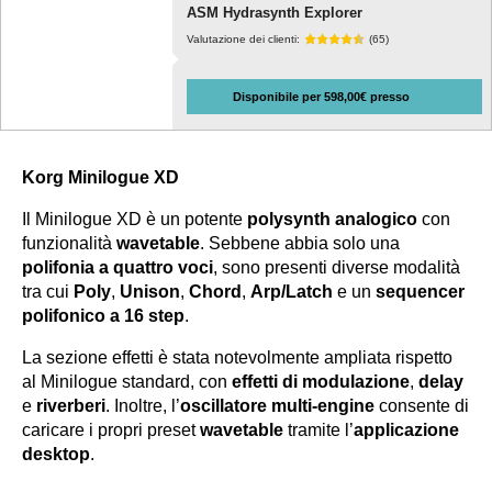
ASM Hydrasynth Explorer
Valutazione dei clienti:
(65)
Disponibile per 598,00€ presso
Korg Minilogue XD
Il
Minilogue XD
è un potente
polysynth analogico
con
funzionalità
wavetable
. Sebbene abbia solo una
polifonia a quattro voci
, sono presenti diverse modalità
tra cui
Poly
,
Unison
,
Chord
,
Arp/Latch
e un
sequencer
polifonico a 16 step
.
La sezione effetti è stata notevolmente ampliata rispetto
al Minilogue standard, con
effetti di modulazione
,
delay
e
riverberi
. Inoltre, l’
oscillatore multi-engine
consente di
caricare i propri preset
wavetable
tramite l’
applicazione
desktop
.