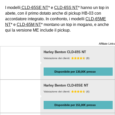
I modelli
CLD-65SE NT
* e
CLD-65S NT
* hanno un top in
abete, con il primo dotato anche di pickup HB-03 con
accordatore integrato. In confronto, i modelli
CLD-65ME
NT
* e
CLD-65M NT
* montano un top in mogano, e anche
qui la versione ME include il pickup.
Affiliate Links
Harley Benton CLD-65S NT
Valutazione dei clienti:
(9)
Disponibile per 130,00€ presso
Harley Benton CLD-65SE NT
Valutazione dei clienti:
(4)
Disponibile per 151,00€ presso