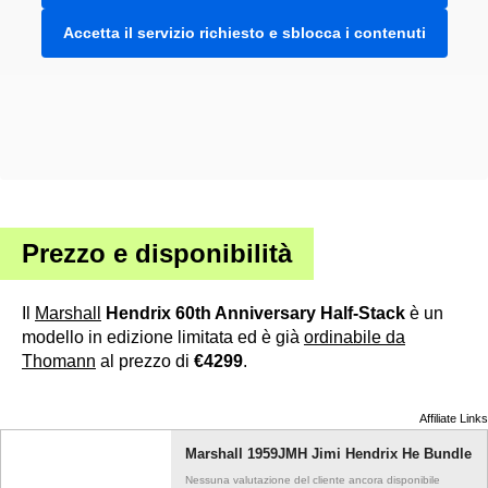
Accetta il servizio richiesto e sblocca i contenuti
Prezzo e disponibilità
Il
Marshall
Hendrix 60th Anniversary Half-Stack
è un
modello in edizione limitata ed è già
ordinabile da
Thomann
al prezzo di
€4299
.
Affiliate Links
Marshall 1959JMH Jimi Hendrix He Bundle
Nessuna valutazione del cliente ancora disponibile