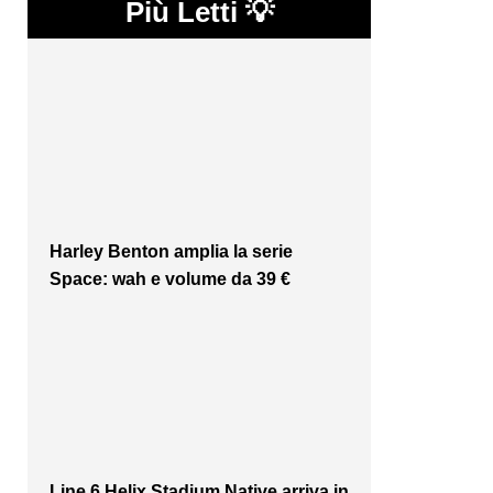
Più Letti 💡
Harley Benton amplia la serie
Space: wah e volume da 39 €
Line 6 Helix Stadium Native arriva in