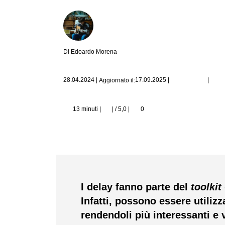
Di Edoardo Morena
|
28.04.2024
|
17.09.2025
|
Aggiornato il:
13 minuti |
| / 5,0
|
0
I delay fanno parte del
toolkit
Infatti, possono essere utilizz
rendendoli più interessanti e