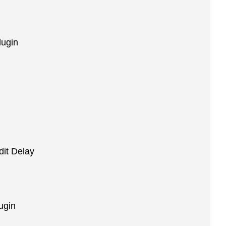
lugin
it Delay
ugin