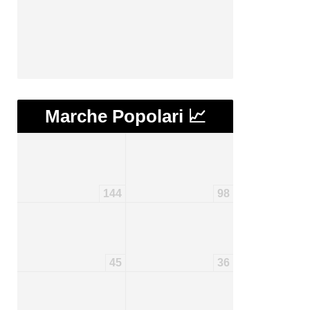
Marche Popolari 📈
144
98
45
36