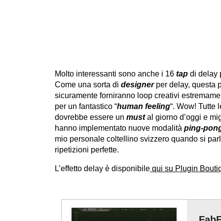
Molto interessanti sono anche i 16
tap
di delay 
Come una sorta di
designer
per delay, questa 
sicuramente forniranno loop creativi estremament
per un fantastico “
human feeling
“. Wow! Tutte 
dovrebbe essere un
must
al giorno d’oggi e mig
hanno implementato nuove modalità
ping-pon
mio personale coltellino svizzero quando si parl
ripetizioni perfette.
L’effetto delay è disponibile
qui su Plugin Bouti
FabF