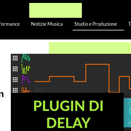
rformance
Notizie Musica
Studio e Produzione
T
e
›
I Migliori Delay Plugin per DAW – Guida all’Acquisto
n