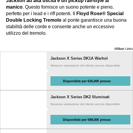
Jackson ad alta uscita e un pickup rail-style al
manico
. Questo fornisce un suono potente e pieno,
perfetto per i lead e i riff potenti. Il
Floyd Rose® Special
Double Locking Tremolo
al ponte garantisce una buona
stabilità delle corde e consente anche un eccessivo
utilizzo del tremolo.
Affiliate Links
Jackson X Series DK1A Warhol
Nessuna valutazione del cliente ancora disponibile
Disponibile per 625,00€ presso
Jackson X Series DK2 Illuminati
Nessuna valutazione del cliente ancora disponibile
Disponibile per 598,00€ presso