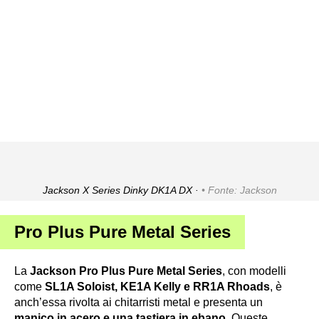
Jackson X Series Dinky DK1A DX ·
Fonte: Jackson
Pro Plus Pure Metal Series
La
Jackson Pro Plus Pure Metal Series
, con modelli
come
SL1A Soloist, KE1A Kelly e RR1A Rhoads
, è
anch’essa rivolta ai chitarristi metal e presenta un
manico in acero e una tastiera in ebano
. Queste