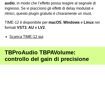
audio
, in modo che l’effetto possa reagire al segnale di
ingresso. Se vi piacciono gli effetti di delay modulati e
ritmici, questo plugin gratuito è chiaramente un must.
TIME-12 è disponibile per
macOS
,
Windows
e
Linux
nei
formati
VST3
,
AU
e
LV2
.
Scarica TIME-12 qui
TBProAudio TBPAVolume:
controllo del gain di precisione