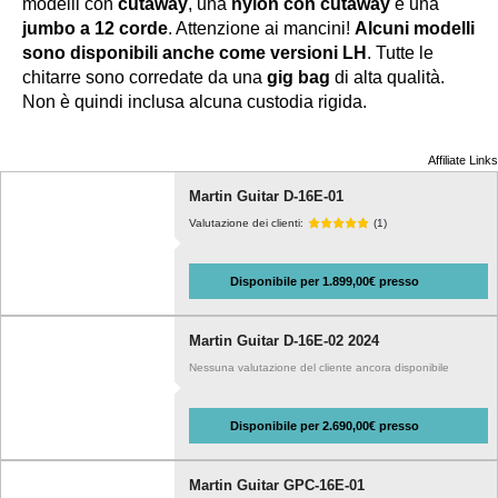
modelli con
cutaway
, una
nylon
con cutaway
e una
jumbo
a 12 corde
. Attenzione ai mancini!
Alcuni modelli
sono disponibili anche come versioni LH
. Tutte le
chitarre sono corredate da una
gig bag
di alta qualità.
Non è quindi inclusa alcuna custodia rigida.
Affiliate Links
Martin Guitar D-16E-01
Valutazione dei clienti:
(1)
Disponibile per 1.899,00€ presso
Martin Guitar D-16E-02 2024
Nessuna valutazione del cliente ancora disponibile
Disponibile per 2.690,00€ presso
Martin Guitar GPC-16E-01