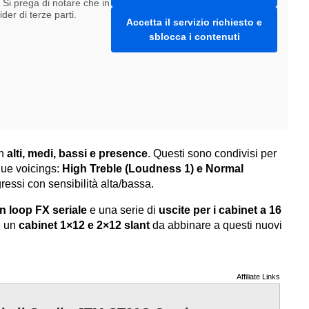
. Si prega di notare che in
er di terze parti.
Accetta il servizio richiesto e
sblocca i contenuti
in
alti, medi, bassi e presence
. Questi sono condivisi per
 due voicings:
High Treble (Loudness 1) e Normal
ressi con sensibilità alta/bassa.
un loop FX seriale
e una serie di
uscite per i cabinet a 16
e un
cabinet 1×12 e 2×12 slant
da abbinare a questi nuovi
Affiliate Links