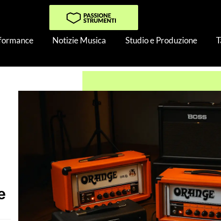
rformance
Notizie Musica
Studio e Produzione
T
ori per chitarra elettrica: i migliori da acquistare
e