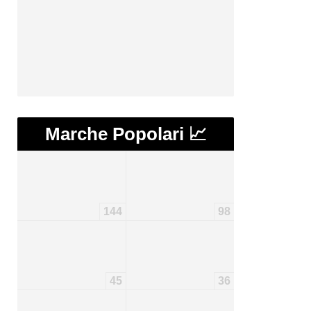
Marche Popolari 📈
144
98
45
36