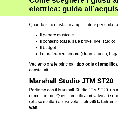
Come scegliere i giusti a
elettrica: guida all’acqui
Quando si acquista un amplificatore per chitarr
Il genere musicale
Il contesto (casa, sala prove, live, studio)
Il budget
Le preferenze sonore (clean, crunch, hi-g
Vediamo ora le principali
tipologie di amplifica
consigliati.
Marshall Studio JTM ST20
Partiamo con il
Marshall Studio JTM ST20
, un 
come combo. Questi amplificatori valvolari sono
(phase splitter) e 2 valvole finali
5881
. Entrambi
watt
.