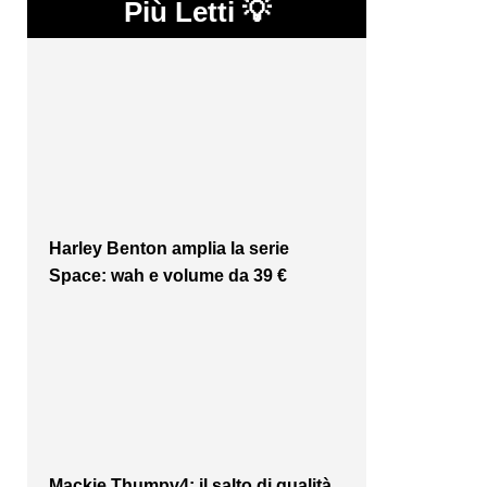
Più Letti 💡
Harley Benton amplia la serie
Space: wah e volume da 39 €
Mackie Thumpv4: il salto di qualità