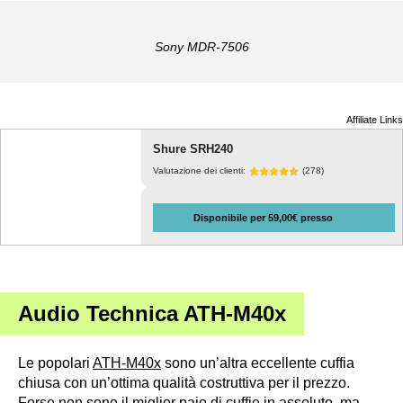
Sony MDR-7506
Affiliate Links
Shure SRH240
Valutazione dei clienti:
(278)
Disponibile per 59,00€ presso
Audio Technica ATH-M40x
Le popolari
ATH-M40x
sono un’altra eccellente cuffia
chiusa con un’ottima qualità costruttiva per il prezzo.
Forse non sono il miglior paio di cuffie in assoluto, ma